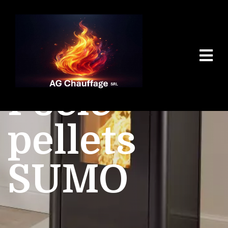
Poêle
pellets
SUMO